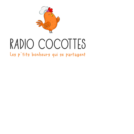
270 Boulevard Henri Barbusse
91210 Draveil
Infos & Réservation
07 86 15 24 53
radio-cocottes@orange.fr
.