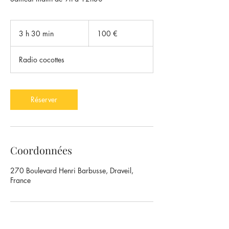
100
euros
3 h 30 min
3
100 €
h
3
Radio cocottes
0
m
i
n
Réserver
Coordonnées
270 Boulevard Henri Barbusse, Draveil,
France