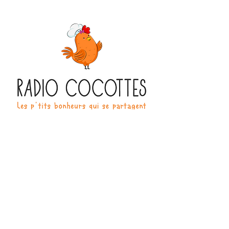
270 Boulevard Henri Barbusse
91210 Draveil
Infos & Réservation
07 86 15 24 53
radio-cocottes@orange.fr