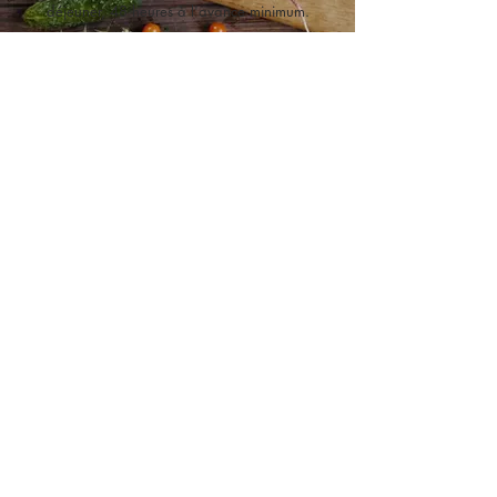
déjeuner, 48 heures à l'avance minimum.
Je commande mon déjeuner
270 Boulevard Henri Barbusse
91210 Draveil
Infos & Réservation