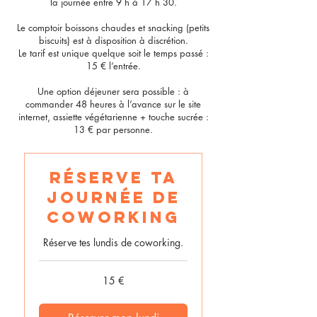
la journée entre 9 h à 17 h 30.
Le comptoir boissons chaudes et snacking (petits
biscuits) est à disposition à discrétion.
Le tarif est unique quelque soit le temps passé :
15 € l’entrée.
Une option déjeuner sera possible : à
commander 48 heures à l’avance sur le site
internet, assiette végétarienne + touche sucrée :
13 € par personne.
Réserve ta
journée de
coworking
Réserve tes lundis de coworking.
15
15 €
euros