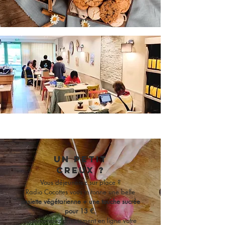
un petit
creux ?
Vous déjeunerez sur place ?
Radio Cocottes vous mitonne une belle
assiette végétarienne + une touche sucrée
pour 13 €.
Commandez directement en ligne votre