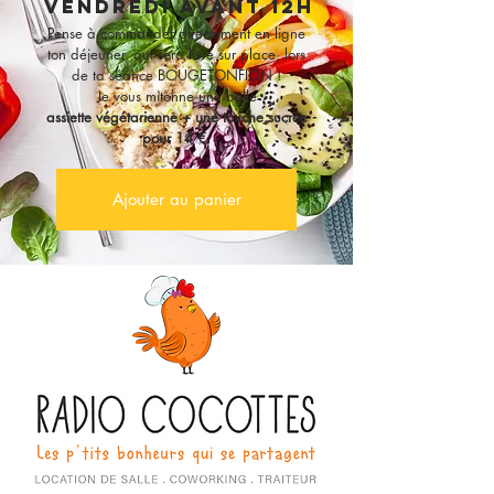
VENDREDI AVANT 12h
Pense à commander directement en ligne
ton déjeuner, qui sera livré sur place, lors
de ta séance BOUGETONFION !
Je vous mitonne une belle
assiette végétarienne + une touche sucrée
pour 14 €.
Ajouter au panier