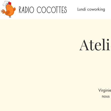
Lundi coworking
Atel
Virgin
nous 