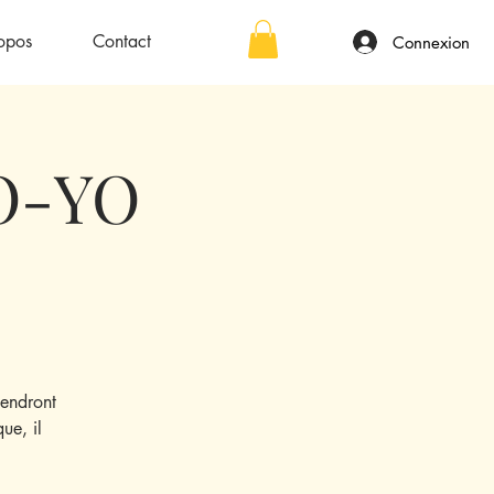
opos
Contact
Connexion
SO-YO
endront
ue, il