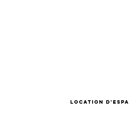
A PROPOS
location D'esp
-
CONTACT