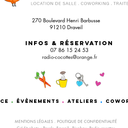
270 Boulevard Henri Barbusse
91210 Draveil
Infos & Réservation
07 86 15 24 53
radio-cocottes@orange.fr
.
.
.
ace
éVèNEMENTS
ATELIERS
COWO
MENTIONS LÉGALES
.
POLITIQUE DE CONFIDENTIALITÉ