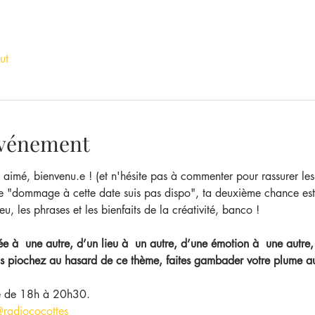
ut
'événement
t aimé, bienvenu.e ! (et n'hésite pas à commenter pour rassurer les
e "dommage à cette date suis pas dispo", ta deuxième chance est là
ieu, les phrases et les bienfaits de la créativité, banco !
 à  une autre, d’un lieu à  un autre, d’une émotion à  une autre,
 piochez au hasard de ce thème, faites gambader votre plume aut
e de 18h à 20h30.
radiococottes