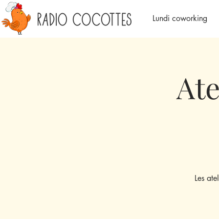
Lundi coworking
Ate
Les ate