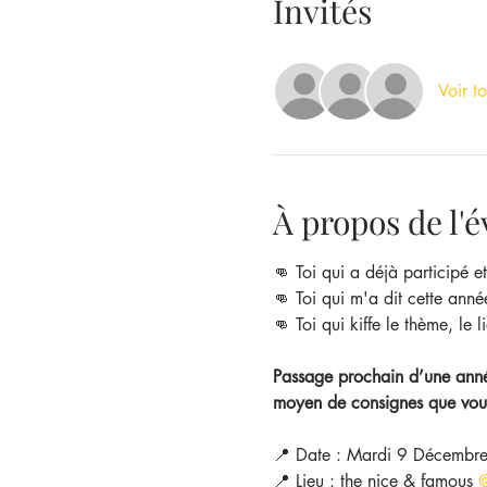
Invités
Voir to
À propos de l
👊 Toi qui a déjà participé e
👊 Toi qui m'a dit cette anné
👊 Toi qui kiffe le thème, le l
Passage prochain d’une année
moyen de consignes que vous
📍 Date : Mardi 9 Décembr
📍 Lieu : the nice & famous 
@