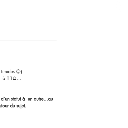
 timides 😉)
 🧚‍♀️🔮...
 d’un statut à  un autre…au 
our du sujet.