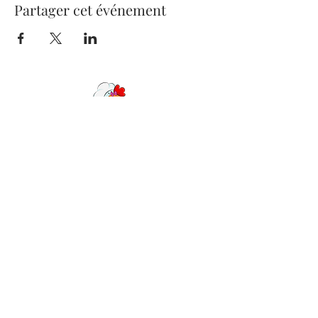
Partager cet événement
270 Boulevard Henri Barbusse
91210 Draveil
Infos & Réservation
07 86 15 24 53
radio-cocottes@orange.fr