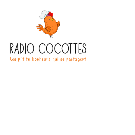
270 Boulevard Henri Barbusse
91210 Draveil
Infos & Réservation
07 86 15 24 53
radio-cocottes@orange.fr