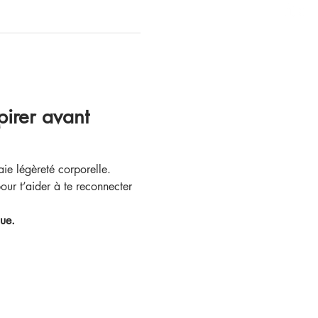
pirer avant 
aie légèreté corporelle.
pour t’aider à te reconnecter 
que.