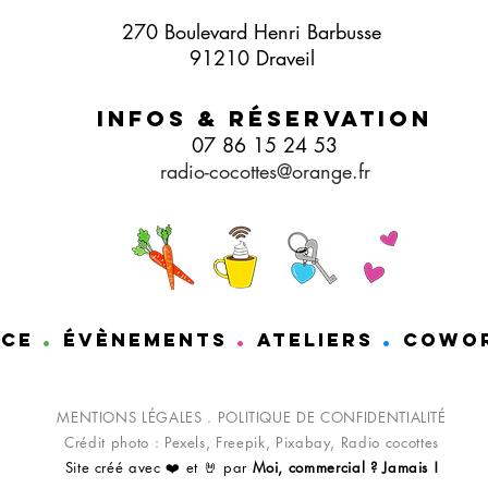
270 Boulevard Henri Barbusse
91210 Draveil
Infos & Réservation
07 86 15 24 53
radio-cocottes@orange.fr
.
.
.
ace
éVèNEMENTS
ATELIERS
COWO
MENTIONS LÉGALES
.
POLITIQUE DE CONFIDENTIALITÉ
Crédit photo : Pexels, Freepik, Pixabay, Radio cocottes
Site créé avec ❤️ et 🤘 par
Moi, commercial ? Jamais !