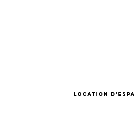
A PROPOS
location D'esp
-
CONTACT