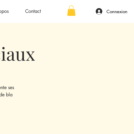
opos
Contact
Connexion
ciaux
nte ses
 de bla