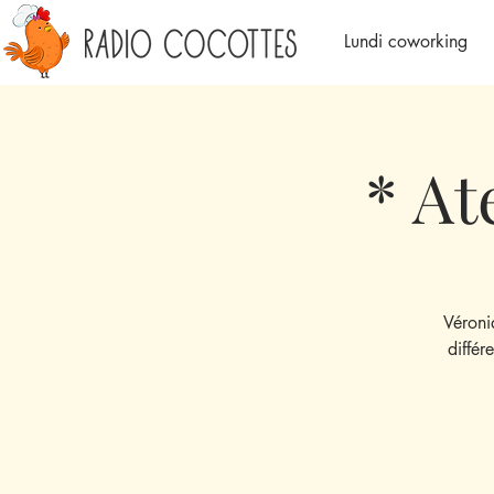
Lundi coworking
* At
Véroni
différ