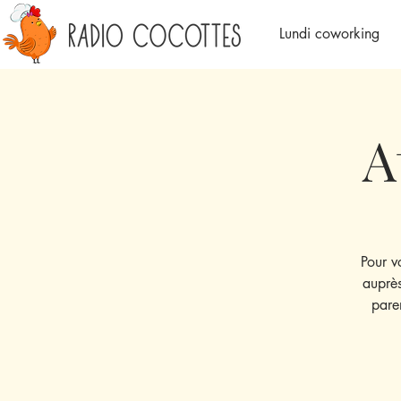
Lundi coworking
A
Pour v
auprès
pare