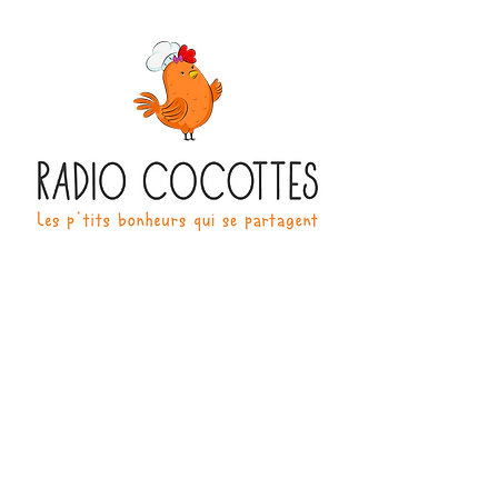
270 Boulevard Henri Barbusse
91210 Draveil
Infos & Réservation
07 86 15 24 53
radio-cocottes@orange.fr