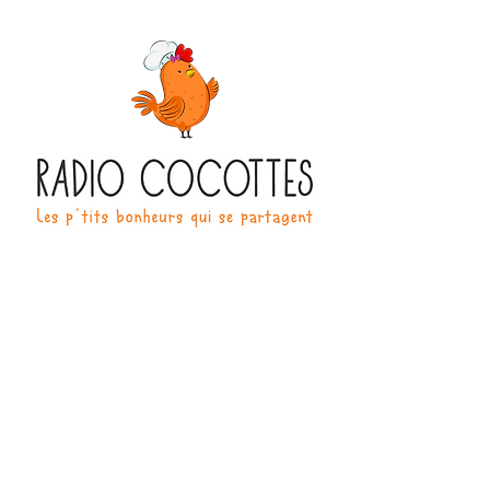
270 Boulevard Henri Barbusse
91210 Draveil
Infos & Réservation
07 86 15 24 53
radio-cocottes@orange.fr