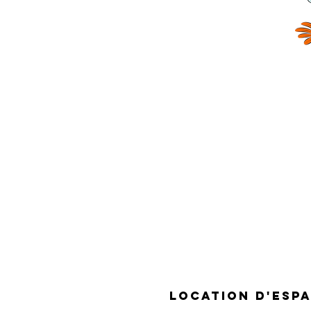
A PROPOS
location D'esp
-