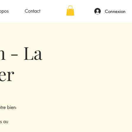
opos
Contact
Connexion
m - La
er
re bien-
es au