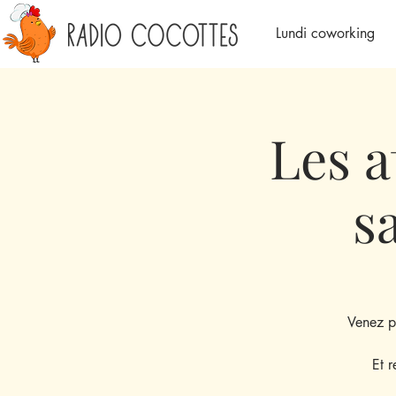
Lundi coworking
Les a
s
Venez p
Et r